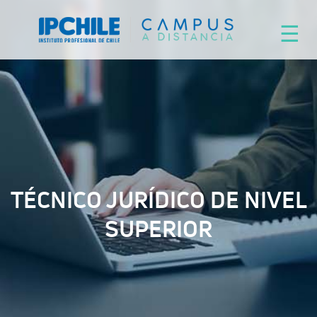
×
☰
TÉCNICO JURÍDICO DE NIVEL
SUPERIOR