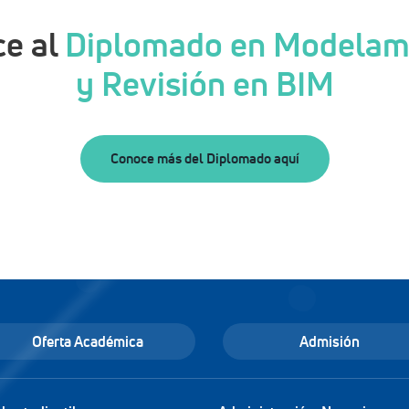
ce al
Diplomado en Modelami
y Revisión en BIM
Conoce más del Diplomado aquí
Oferta Académica
Admisión