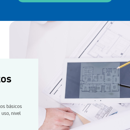
tos
tos básicos
uso, nivel