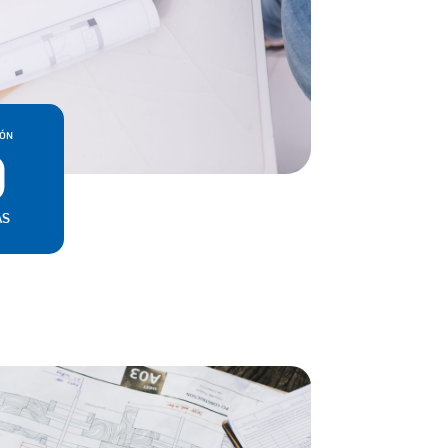
IÓN
9
AS