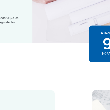
endario y/o los
agendar las
DURAC
HOR