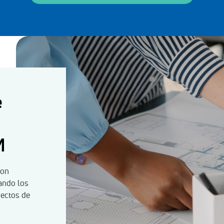
e
M
con
zando los
yectos de