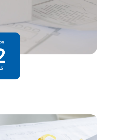
IÓN
2
AS