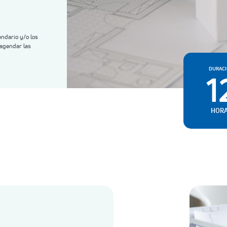
endario y/o los
agendar las
DURAC
1
HOR