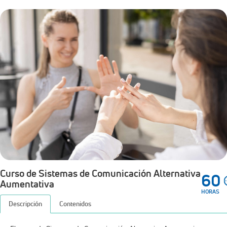
Curso de Sistemas de Comunicación Alternativa
60
Aumentativa
HORAS
Descripción
Contenidos
El curso de Sistemas de Comunicación Alternativa Aumentativa
abordará contenidos referidos a la base teórica de la comunicación
aumentativa alternativa (CAA), tipos de sistemas de apoyo en CAA,
intervención en CAA y recursos tecnológicos de apoyo para la CAA,
utilizando estrategias activas como estudio de caso, aprendizaje
basado en problemas y juego de roles que favorecerán el desarrollo
de las competencias para el trabajo con niños, niñas, adolescentes y
adultos en contextos educativos o instituciones orientadas a potenciar
la comunicación en los contenidos de la asignatura.