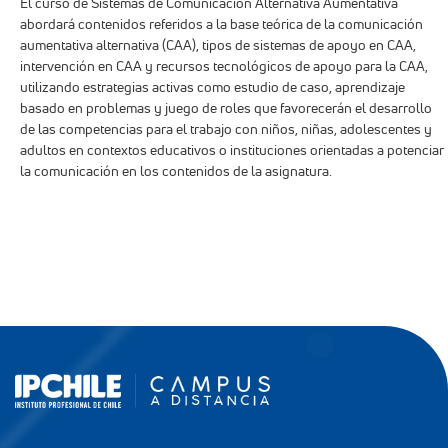
Mesa Central:
+562 2722 4800
Admisión:
+562 2722 4400