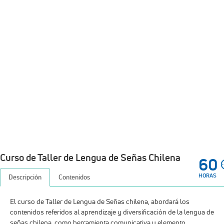
Curso de Taller de Lengua de Señas Chilena
60
HORAS
Descripción
Contenidos
El curso de Taller de Lengua de Señas chilena, abordará los
contenidos referidos al aprendizaje y diversificación de la lengua de
señas chilena, como herramienta comunicativa y elemento
fundamental que debe considerarse desde el ámbito curricular,
utilizando estrategias activas tales como, aprendizaje basado en
problema y estudios de casos, que favorecerán al desarrollo de las
competencias, permitiendo utilizar las habilidades, conocimientos y
herramientas para mejorar las prácticas educativas y los apoyos
pedagógicos desde una perspectiva inclusiva, permitiendo la
comunicación con los estudiantes sordos, y reduciendo brechas de
acceso.