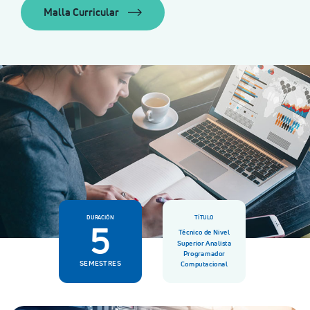
Malla Curricular
DURACIÓN
TÍTULO
5
Técnico de Nivel
Superior Analista
Programador
SEMESTRES
Computacional