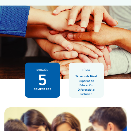
DURACIÓN
TÍTULO
5
Técnico de Nivel
Superior en
Educación
SEMESTRES
Diferencial e
Inclusión