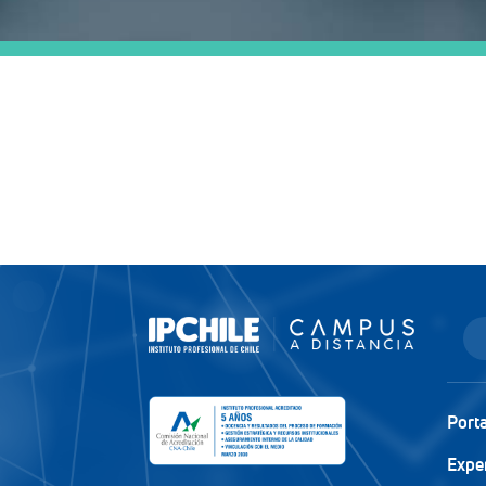
Porta
Expe